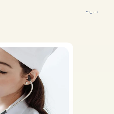
Español
English